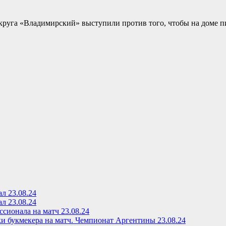
округа «Владимирский» выступили против того, чтобы на доме 
л 23.08.24
л 23.08.24
сионала на матч 23.08.24
ки букмекера на матч. Чемпионат Аргентины 23.08.24