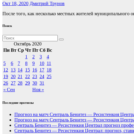
Окт 18, 2020
Дмитрий Трунов
После того, как несколько местных жителей муниципального 
Поиск
Октябрь 2020
Пн
Вт
Ср
Чт
Пт
Сб
Вс
1
2
3
4
5
6
7
8
9
10
11
12
13
14
15
16
17
18
19
20
21
22
23
24
25
26
27
28
29
30
31
« Сен
Ноя »
Последние прогнозы
Прогноз на матч Сентраль Бенитез — Ресистенкия Центра
Прогноз на матч Сентраль Бенитез — Ресистенкия Центра
Сентраль Бенитез — Ресистенкия Централ прогноз профес
Сентраль Бенитез — Ресистенкия Централ: прогноз, став