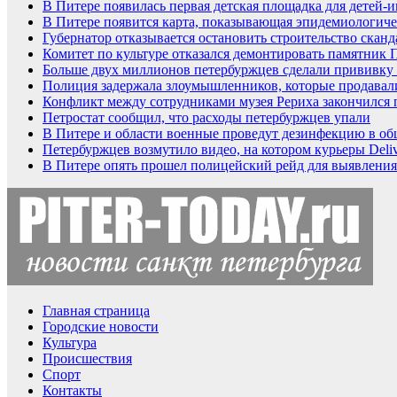
В Питере появилась первая детская площадка для детей-
В Питере появится карта, показывающая эпидемиологиче
Губернатор отказывается остановить строительство ска
Комитет по культуре отказался демонтировать памятник
Больше двух миллионов петербуржцев сделали прививку 
Полиция задержала злоумышленников, которые продавали
Конфликт между сотрудниками музея Рериха закончилс
Петростат сообщил, что расходы петербуржцев упали
В Питере и области военные проведут дезинфекцию в о
Петербуржцев возмутило видео, на котором курьеры Deli
В Питере опять прошел полицейский рейд для выявления
Главная страница
Городские новости
Культура
Происшествия
Спорт
Контакты