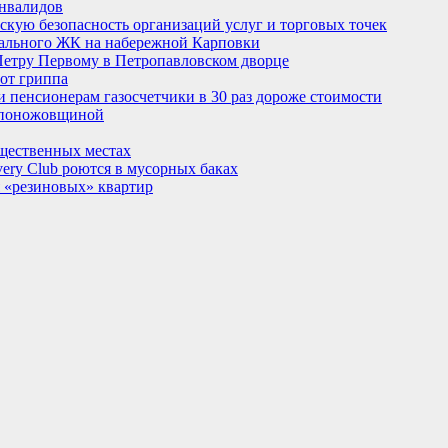
инвалидов
скую безопасность организаций услуг и торговых точек
ндального ЖК на набережной Карповки
 Петру Первому в Петропавловском дворце
от гриппа
 пенсионерам газосчетчики в 30 раз дороже стоимости
я поножовщиной
бщественных местах
very Club роются в мусорных баках
 «резиновых» квартир