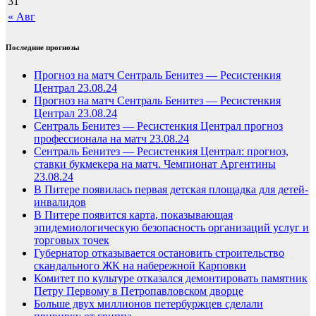
31
« Авг
Последние прогнозы
Прогноз на матч Сентраль Бенитез — Ресистенкия
Централ 23.08.24
Прогноз на матч Сентраль Бенитез — Ресистенкия
Централ 23.08.24
Сентраль Бенитез — Ресистенкия Централ прогноз
профессионала на матч 23.08.24
Сентраль Бенитез — Ресистенкия Централ: прогноз,
ставки букмекера на матч. Чемпионат Аргентины
23.08.24
В Питере появилась первая детская площадка для детей-
инвалидов
В Питере появится карта, показывающая
эпидемиологическую безопасность организаций услуг и
торговых точек
Губернатор отказывается остановить строительство
скандального ЖК на набережной Карповки
Комитет по культуре отказался демонтировать памятник
Петру Первому в Петропавловском дворце
Больше двух миллионов петербуржцев сделали