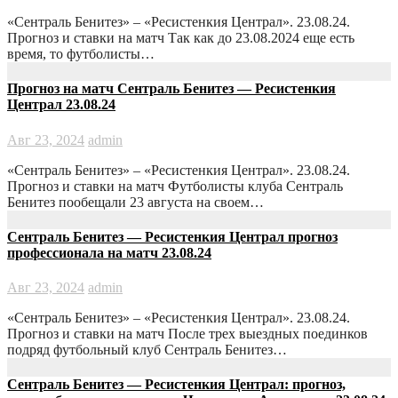
«Сентраль Бенитез» – «Ресистенкия Централ». 23.08.24.
Прогноз и ставки на матч Так как до 23.08.2024 еще есть
время, то футболисты…
Прогноз на матч Сентраль Бенитез — Ресистенкия
Централ 23.08.24
Авг 23, 2024
admin
«Сентраль Бенитез» – «Ресистенкия Централ». 23.08.24.
Прогноз и ставки на матч Футболисты клуба Сентраль
Бенитез пообещали 23 августа на своем…
Сентраль Бенитез — Ресистенкия Централ прогноз
профессионала на матч 23.08.24
Авг 23, 2024
admin
«Сентраль Бенитез» – «Ресистенкия Централ». 23.08.24.
Прогноз и ставки на матч После трех выездных поединков
подряд футбольный клуб Сентраль Бенитез…
Сентраль Бенитез — Ресистенкия Централ: прогноз,