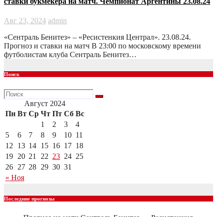
ставки букмекера на матч. Чемпионат Аргентины 23.08.24
Авг 23, 2024
admin
«Сентраль Бенитез» – «Ресистенкия Централ». 23.08.24.
Прогноз и ставки на матч В 23:00 по московскому времени
футболистам клуба Сентраль Бенитез…
Поиск
Август 2024
Пн
Вт
Ср
Чт
Пт
Сб
Вс
1
2
3
4
5
6
7
8
9
10
11
12
13
14
15
16
17
18
19
20
21
22
23
24
25
26
27
28
29
30
31
« Ноя
Последние прогнозы