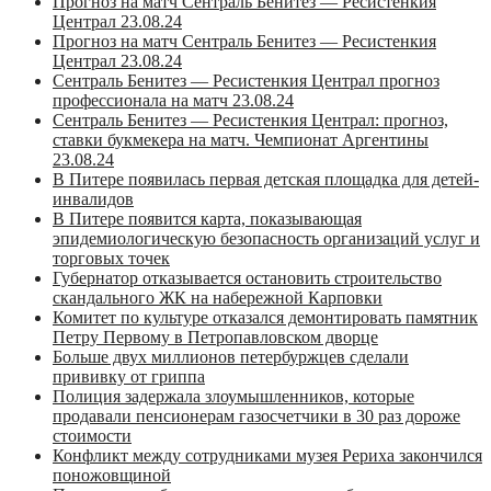
Прогноз на матч Сентраль Бенитез — Ресистенкия
Централ 23.08.24
Прогноз на матч Сентраль Бенитез — Ресистенкия
Централ 23.08.24
Сентраль Бенитез — Ресистенкия Централ прогноз
профессионала на матч 23.08.24
Сентраль Бенитез — Ресистенкия Централ: прогноз,
ставки букмекера на матч. Чемпионат Аргентины
23.08.24
В Питере появилась первая детская площадка для детей-
инвалидов
В Питере появится карта, показывающая
эпидемиологическую безопасность организаций услуг и
торговых точек
Губернатор отказывается остановить строительство
скандального ЖК на набережной Карповки
Комитет по культуре отказался демонтировать памятник
Петру Первому в Петропавловском дворце
Больше двух миллионов петербуржцев сделали
прививку от гриппа
Полиция задержала злоумышленников, которые
продавали пенсионерам газосчетчики в 30 раз дороже
стоимости
Конфликт между сотрудниками музея Рериха закончился
поножовщиной