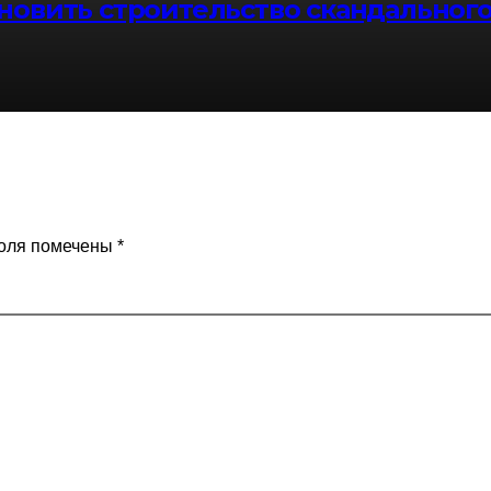
ановить строительство скандально
оля помечены
*