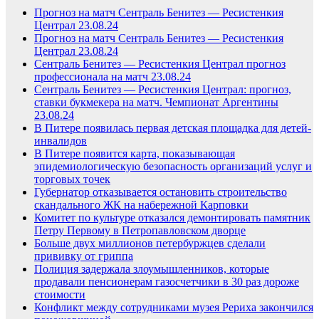
Прогноз на матч Сентраль Бенитез — Ресистенкия
Централ 23.08.24
Прогноз на матч Сентраль Бенитез — Ресистенкия
Централ 23.08.24
Сентраль Бенитез — Ресистенкия Централ прогноз
профессионала на матч 23.08.24
Сентраль Бенитез — Ресистенкия Централ: прогноз,
ставки букмекера на матч. Чемпионат Аргентины
23.08.24
В Питере появилась первая детская площадка для детей-
инвалидов
В Питере появится карта, показывающая
эпидемиологическую безопасность организаций услуг и
торговых точек
Губернатор отказывается остановить строительство
скандального ЖК на набережной Карповки
Комитет по культуре отказался демонтировать памятник
Петру Первому в Петропавловском дворце
Больше двух миллионов петербуржцев сделали
прививку от гриппа
Полиция задержала злоумышленников, которые
продавали пенсионерам газосчетчики в 30 раз дороже
стоимости
Конфликт между сотрудниками музея Рериха закончился