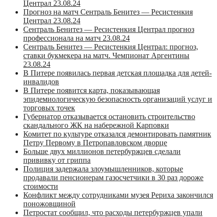
Централ 23.08.24
Прогноз на матч Сентраль Бенитез — Ресистенкия
Централ 23.08.24
Сентраль Бенитез — Ресистенкия Централ прогноз
профессионала на матч 23.08.24
Сентраль Бенитез — Ресистенкия Централ: прогноз,
ставки букмекера на матч. Чемпионат Аргентины
23.08.24
В Питере появилась первая детская площадка для детей-
инвалидов
В Питере появится карта, показывающая
эпидемиологическую безопасность организаций услуг и
торговых точек
Губернатор отказывается остановить строительство
скандального ЖК на набережной Карповки
Комитет по культуре отказался демонтировать памятник
Петру Первому в Петропавловском дворце
Больше двух миллионов петербуржцев сделали
прививку от гриппа
Полиция задержала злоумышленников, которые
продавали пенсионерам газосчетчики в 30 раз дороже
стоимости
Конфликт между сотрудниками музея Рериха закончился
поножовщиной
Петростат сообщил, что расходы петербуржцев упали