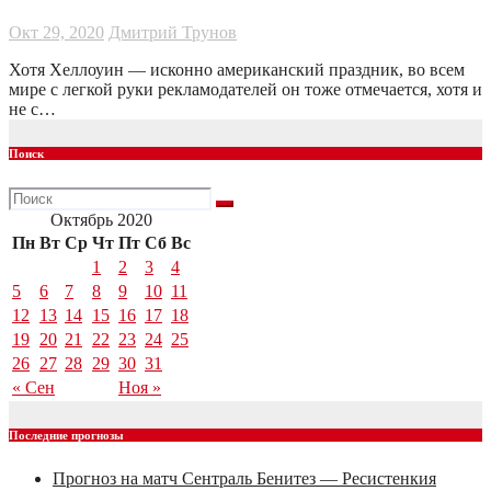
Окт 29, 2020
Дмитрий Трунов
Хотя Хеллоуин — исконно американский праздник, во всем
мире с легкой руки рекламодателей он тоже отмечается, хотя и
не с…
Поиск
Октябрь 2020
Пн
Вт
Ср
Чт
Пт
Сб
Вс
1
2
3
4
5
6
7
8
9
10
11
12
13
14
15
16
17
18
19
20
21
22
23
24
25
26
27
28
29
30
31
« Сен
Ноя »
Последние прогнозы
Прогноз на матч Сентраль Бенитез — Ресистенкия