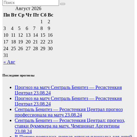
Август 2026
Пн
Вт
Ср
Чт
Пт
Сб
Вс
1
2
3
4
5
6
7
8
9
10
11
12
13
14
15
16
17
18
19
20
21
22
23
24
25
26
27
28
29
30
31
« Авг
Последние прогнозы
Прогноз на матч Сентраль Бенитез — Ресистенкия
Централ 23.08.24
Прогноз на матч Сентраль Бенитез — Ресистенкия
Централ 23.08.24
Сентраль Бенитез — Ресистенкия Централ прогноз
профессионала на матч 23.08.24
Сентраль Бенитез — Ресистенкия Централ: прогноз,
ставки букмекера на матч. Чемпионат Аргентины
23.08.24
В Питере появилась первая детская площадка для детей-