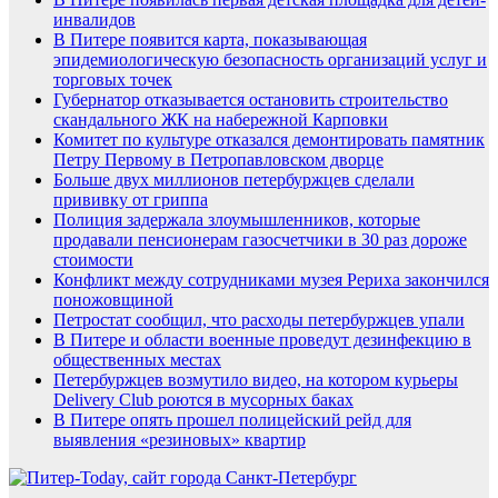
инвалидов
В Питере появится карта, показывающая
эпидемиологическую безопасность организаций услуг и
торговых точек
Губернатор отказывается остановить строительство
скандального ЖК на набережной Карповки
Комитет по культуре отказался демонтировать памятник
Петру Первому в Петропавловском дворце
Больше двух миллионов петербуржцев сделали
прививку от гриппа
Полиция задержала злоумышленников, которые
продавали пенсионерам газосчетчики в 30 раз дороже
стоимости
Конфликт между сотрудниками музея Рериха закончился
поножовщиной
Петростат сообщил, что расходы петербуржцев упали
В Питере и области военные проведут дезинфекцию в
общественных местах
Петербуржцев возмутило видео, на котором курьеры
Delivery Club роются в мусорных баках
В Питере опять прошел полицейский рейд для
выявления «резиновых» квартир