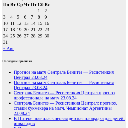
Пн
Вт
Ср
Чт
Пт
Сб
Вс
1
2
3
4
5
6
7
8
9
10
11
12
13
14
15
16
17
18
19
20
21
22
23
24
25
26
27
28
29
30
31
« Авг
Последние прогнозы
Прогноз на матч Сентраль Бенитез — Ресистенкия
Централ 23.08.24
Прогноз на матч Сентраль Бенитез — Ресистенкия
Централ 23.08.24
Сентраль Бенитез — Ресистенкия Централ прогноз
профессионала на матч 23.08.24
Сентраль Бенитез — Ресистенкия Централ: прогноз,
ставки букмекера на матч. Чемпионат Аргентины
23.08.24
В Питере появилась первая детская площадка для детей-
инвалидов