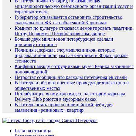
В Питере появится карта, показывающая
эпидемиологическую безопасность организаций услуг и
торговых точек
Губернатор отказывается остановить строительство
скандального ЖК на набережной Карповки
Комитет по культуре отказался демонтировать памятник
Петру Первому в Петропавловском дворце
Больше двух миллионов петербуржцев сделали
прививку от гриппа
Полиция задержала злоумышленников, которые
продавали пенсионерам газосчетчики в 30 раз дороже
стоимости
Конфликт между сотрудниками музея Рериха закончился
поножовщиной
Петростат сообщил, что расходы петербуржцев упали
В Питере и области военные проведут дезинфекцию в
общественных местах
Петербуржцев возмутило видео, на котором курьеры
Delivery Club роются в мусорных баках
В Питере опять прошел полицейский рейд для
выявления «резиновых» квартир
Главная страница