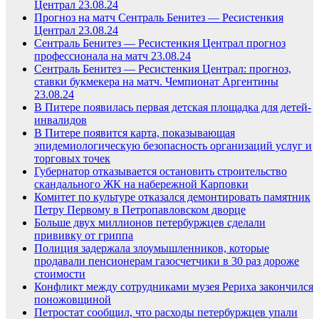
Централ 23.08.24
Прогноз на матч Сентраль Бенитез — Ресистенкия
Централ 23.08.24
Сентраль Бенитез — Ресистенкия Централ прогноз
профессионала на матч 23.08.24
Сентраль Бенитез — Ресистенкия Централ: прогноз,
ставки букмекера на матч. Чемпионат Аргентины
23.08.24
В Питере появилась первая детская площадка для детей-
инвалидов
В Питере появится карта, показывающая
эпидемиологическую безопасность организаций услуг и
торговых точек
Губернатор отказывается остановить строительство
скандального ЖК на набережной Карповки
Комитет по культуре отказался демонтировать памятник
Петру Первому в Петропавловском дворце
Больше двух миллионов петербуржцев сделали
прививку от гриппа
Полиция задержала злоумышленников, которые
продавали пенсионерам газосчетчики в 30 раз дороже
стоимости
Конфликт между сотрудниками музея Рериха закончился
поножовщиной
Петростат сообщил, что расходы петербуржцев упали