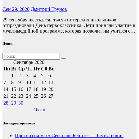
Сен 29, 2020
Дмитрий Трунов
29 сентября шестьдесят тысяч питерских школьников
отпраздновали День первоклассника. Дети приняли участие в
мультимедийной программе, которая позволит им учиться с…
Поиск
Сентябрь 2020
Пн
Вт
Ср
Чт
Пт
Сб
Вс
1
2
3
4
5
6
7
8
9
10
11
12
13
14
15
16
17
18
19
20
21
22
23
24
25
26
27
28
29
30
Окт »
Последние прогнозы
Прогноз на матч Сентраль Бенитез — Ресистенкия